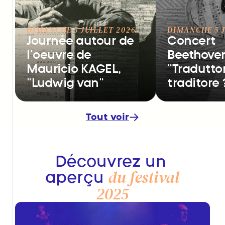
DIMANCHE 5 JUILLET 2026
DIMANCHE 5 J
Journée autour de 
Concert 
l’oeuvre de 
Beethoven
Mauricio KAGEL, 
"Traduttor
"Ludwig van"
traditore 
Tout voir
Découvrez un 
du festival 
aperçu 
2025